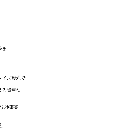
務を
クイズ形式で
える貴重な
洗浄事業
理）