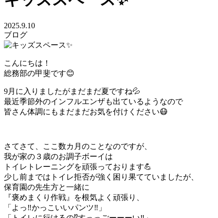
2025.9.10
ブログ
こんにちは！
総務部の甲斐です😊
9月に入りましたがまだまだ夏ですね💦
最近季節外のインフルエンザも出ているようなので
皆さん体調にもまだまだお気を付けください😷
さてさて、ここ数カ月のことなのですが、
我が家の３歳のお調子ボーイは
トイレトレーニングを頑張っております💪
少し前まではトイレ拒否が強く困り果てていましたが、
保育園の先生方と一緒に
『褒めまくり作戦』を根気よく頑張り、
「よっ‼️かっこいいパンツ‼️」
「トイレに行けるの⁉️すっっごーーーい‼️」