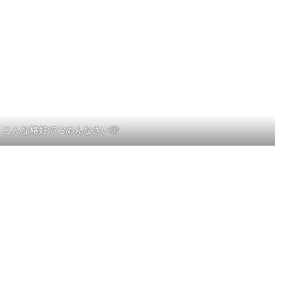
こんな格好でごめんなさい
🫣