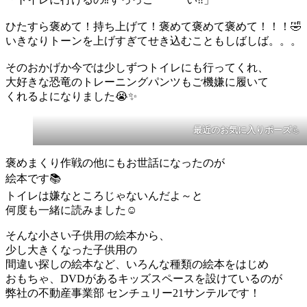
ひたすら褒めて！持ち上げて！褒めて褒めて褒めて！！！🤣
いきなりトーンを上げすぎてせき込むこともしばしば。。。
そのおかげか今では少しずつトイレにも行ってくれ、
大好きな恐竜のトレーニングパンツもご機嫌に履いて
くれるよになりました😭✨
最近のお気に入りポーズ
💪
褒めまくり作戦の他にもお世話になったのが
絵本です📚
トイレは嫌なところじゃないんだよ～と
何度も一緒に読みました☺️
そんな小さい子供用の絵本から、
少し大きくなった子供用の
間違い探しの絵本など、いろんな種類の絵本をはじめ
おもちゃ、DVDがあるキッズスペースを設けているのが
弊社の不動産事業部 センチュリー21サンテルです！