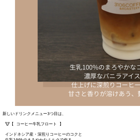
新しいドリンクメニュー3つ目は、
 🐮【 コーヒー牛乳フロート 】
 インドネシア産・深煎りコーヒーのコクと
 生乳100%のまろやかなミルクで作る