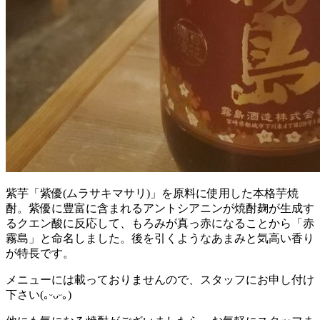
紫芋「紫優(ムラサキマサリ)」を原料に使用した本格芋焼
酎。紫優に豊富に含まれるアントシアニンが焼酎麹が生成す
るクエン酸に反応して、もろみが真っ赤になることから「赤
霧島」と命名しました。後を引くようなあまみと気高い香り
が特長です。
メニューには載っておりませんので、スタッフにお申し付け
下さい(｡ᵕᴗᵕ｡)